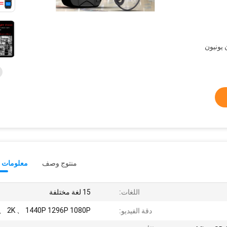
L /  ، ويسترن يونيون
منتوج وصف
معلومات ت
اللغات:
15 لغة مختلفة
 、 2K 、 1440P 1296P 1080P
دقة الفيديو: