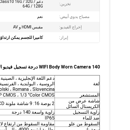
دعم Class10 16G / 32G
تخزين:
64G / 128G
مصباح يدوي أبيض:
نعم
إخراج الفيديو:
مقبس HDMI و AV
إبراز:
كاميرا للجسم يمكن ارتداؤه
WIFI Body Worn Camera 140 درجة تسجيل فيديو الأمن الجيب كاميرا الشرطة الجسم الكاميرا 4K 2K 1080P
دعم اللغة الإنجليزية ، الصينية ، 
لغة
الروسية ، البولندية ، الفرنسية ، 
Polski ، Romana ، Slovencina
المستشعر
 CMOS ، 1/3 "Color CMOS
شاشة عرض من
2 بوصة 16: 9 شاشة ملونة TFT-LCD عالية الدقة
الكريستال السائل
زاوية التسجيل
زاوية واسعة 140 درجة
ضد للماء
IP65
السقوط من علو
مقاومة السقوط من ارتفاع لا يقل
سعة باتي
بطارية ليثيوم 4000 مللي أمبير قابلة للاستبدال