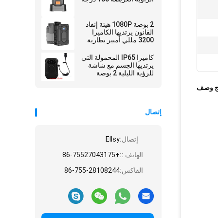
2 بوصة 1080P هيئة إنفاذ
القانون يرتديها الكاميرا
3200 مللي أمبير بطارية
حارس الأمن GPS
كاميرا IP65 المحمولة التي
يرتديها الجسم مع شاشة
للرؤية الليلية 2 بوصة
للشرطة
ج وصف
إتصال
إتصال:
Ellsy
الهاتف ::
+86-75527043175
الفاكس:
86-755-28108244