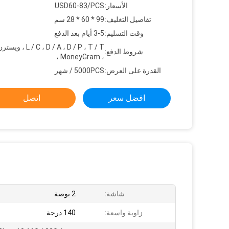
الأسعار:
USD60-83/PCS
تفاصيل التغليف:
99 * 60 * 28 سم
وقت التسليم:
3-5 أيام بعد الدفع
C ، D / A ، D / P ، T / T
شروط الدفع:
، MoneyGram ،
القدرة على العرض:
5000PCS / شهر
افضل سعر
اتصل
شاشة:
2 بوصة
زاوية واسعة:
140 درجة