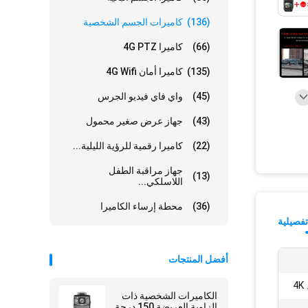
(136)
كاميرات الجسم الشخصية
(66)
كاميرا 4G PTZ
(135)
كاميرا أمان 4G Wifi
(45)
واي فاي فيديو الجرس
(43)
جهاز عرض صغير محمول
(22)
كاميرا رقمية للرؤية الليلية...
جهاز مراقبة الطفل
(13)
اللاسلكي...
(36)
محطة إرساء الكاميرا
فصيلية
أفضل المنتجات
4K
الكاميرات الشخصية ذات
الزاوية العريضة 150 درجة