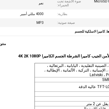
MicroSD  /
ضوء الأشعة تحت
نعم
الحمراء:
بطارية:
4000 مللي أمبير
صيغة صوتية:
MP3
ا
,
كاميرا لاسلكية للجسم
منتو
الصينية التقليدية ، اليابانية ، البرتغالية ،
الإسبانية ، التركية ، الألمانية ، الإيطالية ،
Latviski ، 
5MP
 عن 2 متر