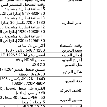
وقت التسجيل المستمر ليس أ
15 ساعة (بطارية مشحونة بال
848x480P 30 إطارًا في الثانية)
13 ساعة (بطارية مشحونة بال
عمر البطارية
1280 × 720 بكسل 30 إطارًا في الثانية)
12 ساعة (بطارية مشحونة بال
1920x1080P 30 إطارًا في الثانية)
11 ساعة (بطارية مشحونة بال
2304x1296P 30 إطارًا في الثانية)
وقت الاستعداد
أكثر من 72 ساعة
سعة التخزين
16G / 32G / 64G / 128G
إدخال الفيديو
أقصى دعم 2304 * 1296 P أو 4K
إخراج الفيديو
مقبس HDMI و AV
نقل الفيديو
USB 2.0
تنسيق ضغط الفيديو MP4 /H.264
شكل الفيديو
10/20/30 دقيقة
دقة الفيديو
1080P ، 720P 480P
كاشف الحركة
(الافتراضي: إيقاف)
تنسيق الصورة
5 ميجا ، 3 ميجا
انفجار الصورة
3/5/10/20 التقاط صور متقطعة