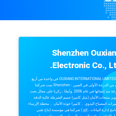
Shenzhen Ouxia
Electronic Co., Lt
تقع OUXIANG INTERNATIONAL LIMITED في واحدة من أربع
مدن من الدرجة الأولى في الصين - Shenzhen.نمت شركتنا
بسرعة منذ إنشائها في عام 2006. وأيضًا ، ركزنا على مجال بحث
ير منتجات الأمان (مثل كاميرا جسم الشرطة عالية الدقة
يرات المصباح اليدوي ，كاميرا خوذة الأمان ，محطة الإرساء
نامج إدارة البيانات ، إلخ.) شركتنا هي مؤسسة إنتاج تقني
 الإنتاج ومراقبة الجودة والمبيعات والخدمة.لقد حصلت