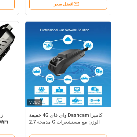
افضل سعر
كاميرا الجسم ضابط الشرطة يمكن ارت
كاميرا Dashcam واي فاي 4G خفيفة
الوزن مع مستشعرات G مدمجة 2.7
بوصة تسجيل حلقة LCD