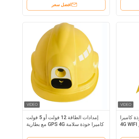
افضل سعر
مة خوذة كاميرا
إمدادات الطاقة 12 فولت أو 5 فولت
4
كاميرا خوذة سلامة GPS 4G مع بطارية
4000mAh مدمجة وأوضاع قابلة
للتعديل