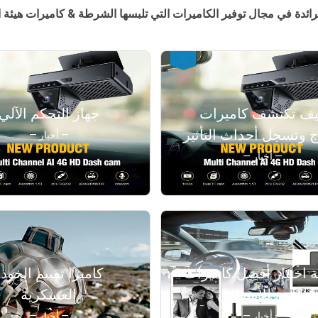
رائدة في مجال توفير الكاميرات التي تلبسها الشرطة & كاميرات هيئة
ف تكتشف كاميرات
جهاز التحكم الآلي
ج وتسجل أحداث التأثير
— أخبار —
— أخبار —
ة اختيار أفضل كاميرات
كاميرا تقييم الخوذ
الدرج للأسطول
العسكرية
— أخبار —
— أخبار —