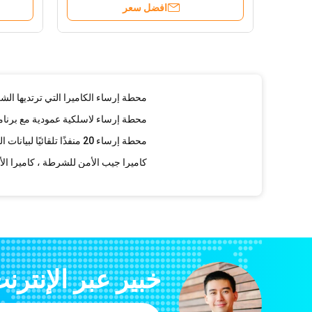
افضل سعر
كاميرا مثبتة على الرأس مضادة للماء
محطة إرساء الكاميرا التي ترتديها الشرطة OX DS1 للشحن وتنزيل 
محطة إرساء لاسلكية عمودية مع برنام
كاميرا الجسم ضابط الشرطة يمكن ارت
خبير عبر الإنترن