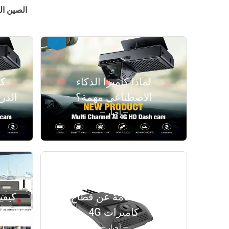
الصين ال
لماذا كاميرا الذكاء
كي
الاصطناعي مهمة؟
الدر
— أخبار —
لمحة عامة عن قطاع
كيفي
كاميرات 4G
— أخبار —