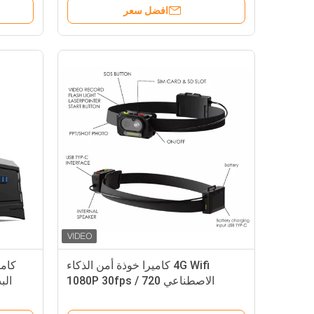
افضل سعر
4G Wifi كاميرا خوذة أمن الذكاء
الاصطناعي 1080P 30fps / 720
البث ال
30fps جي بي إس بث مباشر Hardhat