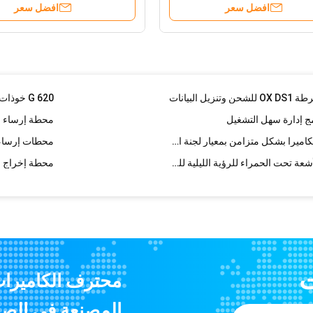
افضل سعر
افضل سعر
قبعات صلبة مقاو
IP67 2300mAh كاميرا فيديو محمولة على خوذة 1920X1080 30P لحماية الرأس
دائم خوذة السلامة الصناعية ABS الراحة ، قبعة صفراء صلبة مدمجة في الكاميرا
البيانات
620 G خوذات سلامة البناء ، خوذة السلامة قبعة صلبة مع الصمام الخفيفة
ج إدارة سهل التشغيل
محطة إرساء 20 منفذًا تلقائيًا لبيانات الكاميرا بشكل متزامن بمعيار لجنة الاتصالات الفيدرالية
محطات إرساء ال
كاميرا جيب الأمن للشرطة ، كاميرا الأشعة تحت الحمراء للرؤية الليلية للجسم بزاوية 140 درجة
محطة إخراج مح
كاميرات جسم الشرطة المقاومة للماء IP65 ، مسجل صوت فيديو 90 * 58 * 29 سم
الأشعة تحت الحمراء عدسة 4G الكاميرات التي ترتديها الشرطة ، وكاميرا مراقبة للرؤية الليلية وكشف الحركة
كاميرا Micro HD التي يرتديها الجسم 1800 مللي أمبير بطارية 140 درجة زاوية عرض واسعة
16 ميجابيكسل خوذة سلامة التعدين الكاميرا 120 درجة زاوية عرض واسعة معتمدة من لجنة الاتصالات الفيدرالية
داؤها
مسجل كاميرا بوليس 1080 ف يدعم نظام تحديد المواقع العالمي ، وظيفة الأشعة تحت الحمراء للكاميرا التي يرتديها الجسم
ت
محترف الكاميرات
عالية الدقة للماء الروبوت الجسم الكاميرا 5.1 نظام تحميل البيانات في الوقت الحقيقي
كاميرا عالية الدقة 4G تلب
المصنعة في الصن