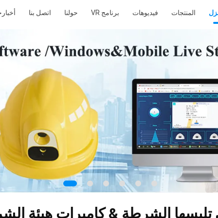
نزل
المنتجات
فيديوهات
برنامج VR
حولنا
اتصل بنا
أخبار
ح
ي تلبسها الشرطة & كاميرات هيئة الش