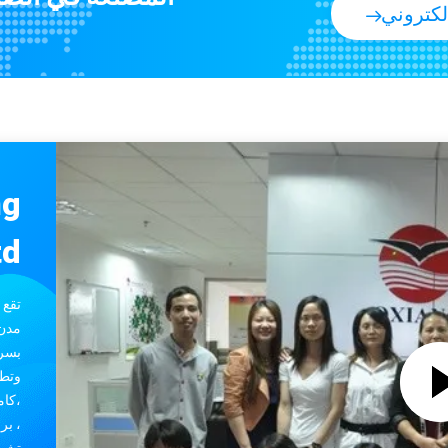
لكتروني
ng
d.
وتطو
،كام
، بر
تشمل