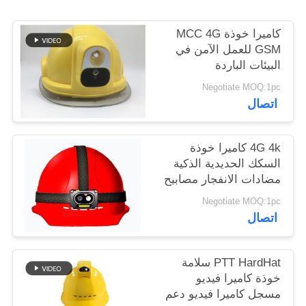
اطلب
اقتباس
كاميرا خوذة MCC 4G
GSM للعمل الآمن في
البيئات الباردة
خريطة
Negotiate MOQ:1pc
الموقع
اتصال
سياسة
4G 4k كاميرا خوذة
السكك الحديدية الذكية
الخصوصية
مضادات الانفجار مصابيح
LED مع كاميرا مضادة
Negotiate MOQ:1pc
للاهتزاز
اتصال
PTT HardHat سلامة
خوذة كاميرا فيديو
مسجل كاميرا فيديو دعم