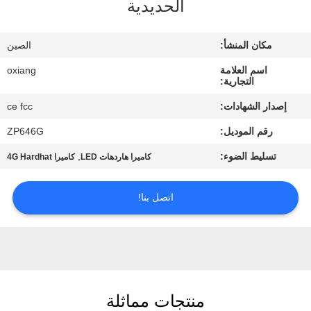
جولة
الحديدية
في
مكان المنشأ:
الصين
المصنع
اسم العلامة
oxiang
التجارية:
مراقبة
إصدار الشهادات:
ce fcc
الجودة
رقم الموديل:
ZP646G
تسليط الضوء:
,
كاميرا هاردهات LED
كاميرا 4G Hardhat
اتصل
بنا
اتصل بنا!
أخبار
حالات
منتجات مماثلة