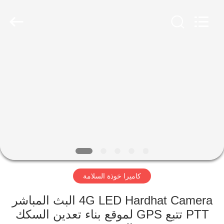
Shenzhen
Ouxiang
Electronic
Co.,
Ltd..
All
Rights
Reserved.
المنزل
المنتجات
فيديوهات
برنامج
VR
كاميرا خوذة السلامة
حولنا
4G LED Hardhat Camera البث المباشر
PTT تتبع GPS لموقع بناء تعدين السكك