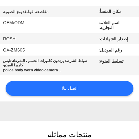
جولة
في
مكان المنشأ:
مقاطعة قوانغدونغ الصينية
المصنع
اسم العلامة
OEM/ODM
التجارية:
إصدار الشهادات:
ROSH
مراقبة
رقم الموديل:
OX-ZM605
الجودة
تسليط الضوء:
ضباط الشرطة يرتدون كاميرات الجسم ، الشرطة تلبس
كاميرا الفيديو
,
police body worn video camera
اتصل
بنا
اتصل بنا!
أخبار
حالات
منتجات مماثلة