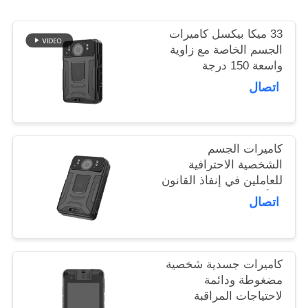
اطلب
اقتباس
33 ميكا بيكسل كاميرات
الجسم الخاصة مع زاوية
واسعة 150 درجة
خريطة
التسجيل
اتصال
الموقع
سياسة
كاميرات الجسم
الشخصية الاحترافية
الخصوصية
للعاملين في إنفاذ القانون
والأمن
اتصال
كاميرات جسدية شخصية
مضغوطة ودائمة
لاحتياجات المراقبة