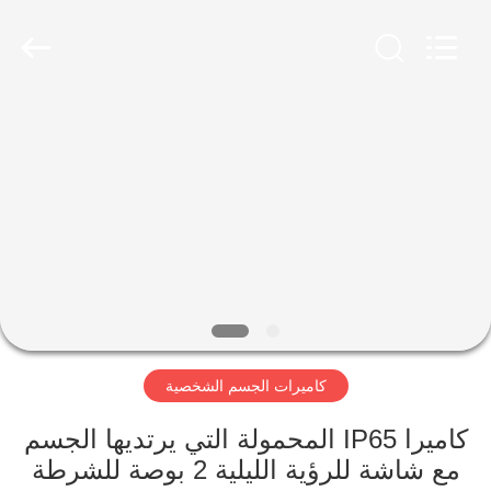
Shenzhen
Ouxiang
Electronic
Co.,
Ltd..
All
Rights
Reserved.
المنزل
المنتجات
فيديوهات
برنامج
VR
كاميرات الجسم الشخصية
حولنا
كاميرا IP65 المحمولة التي يرتديها الجسم
مع شاشة للرؤية الليلية 2 بوصة للشرطة