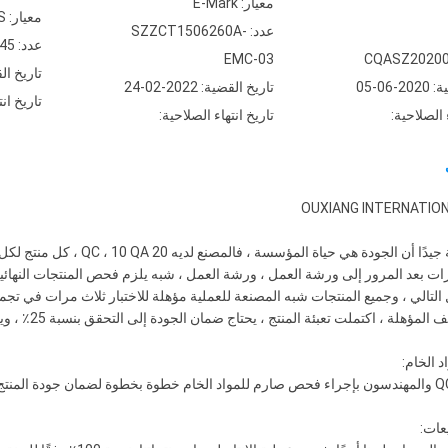
معيار: E-Mark
معيار: SGS
عدد: SZZCT1506260A-
عدد: QIP-ASI132845
EMC-03
CQASZ20200
تاريخ القضية: 
06-05
تاريخ القضية: 2022-02-24
تاريخ انت
 الصلاحية:
تاريخ انتهاء الصلاحية:
OUXIANG INTERNATION
تدرك الشركة جيدًا أن الجودة
ات بعد المرور إلى ورشة العمل ، ورشة العمل ، شبه يلزم فحص المنتجات النهائية 
 التالي ، وجميع المنتجات شبه المصنعة للعملية مؤهلة للاختبار ثلاث مرات في تجميع ا
مؤهلة ، اكتملت تعبئة المنتج ، يحتاج ضمان الجودة إلى التحقق بنسبة 25٪ ، ويمكن للجميع المرور إلى الشحنة