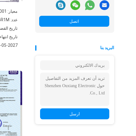
معيار: ISO9001
عدد: 06517Q30816R1M
اتصل
تاريخ القضية: 2024-
تاريخ انتهاء
2027-05-03
البريد بنا
ارسل