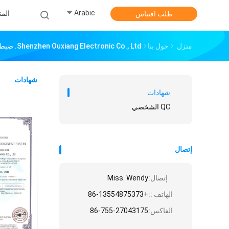
Arabic
الم
طلب اقتباس
منزل
حول بنا
Shenzhen Ouxiang Electronic Co., Ltd. ضبط الجودة
شهادات
شهادات
QC الشخصي
إتصال
إتصال:
Miss. Wendy
الهاتف ::
+86-13554875373
الفاكس:
86-755-27043175