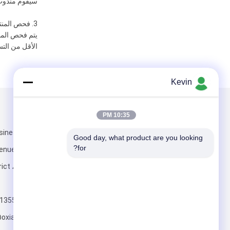
سيقوم مندوب المب
3. فحص المنتج بنسبة 100٪:
الأقل من التس
Kevin
البريد بنا
تبعتنا
10:35 PM
siness Centre ،
Good day, what product are you looking 
for?
enue ، Longhua
518110
+86-13554875373
ارسل
oxiang.com.cn