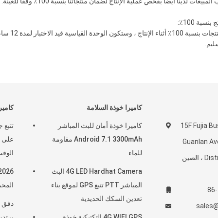
يعات لدينا أيضًا بفحص عملية الإنتاج لضمان منتجاتنا بنسبة 100٪ وفقًا للعينة.
يتم فحص ا
ليم.
كاميرا خوذة السلامة
كاميرا 4G تلبس 
15F Fujia Bu
كاميرا خوذة أمان للبث المباشر
Android 7.1 3300mAh مقاومة
Guanlan Av
للماء
الوقت Mp4 مع H.265
District ، Shenzhen ، الصين
4G LED Hardhat Camera البث
المباشر PTT تتبع GPS لموقع بناء
المحم
تعدين السكك الحديدية
دفق ت
sales@
4G WIFI GPS التكتيكية خوذة