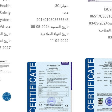
معيار: 3C
 Health
عدد:
Safety
System
2014010805686548
05-03
تاريخ القضية: 2024-05-08
عدد: 17916S10427ROM
 الصلاحية:
تاريخ انتهاء الصلاحية:
تاريخ القضية: 
2029-04-11
تاريخ انت
2027-12-29