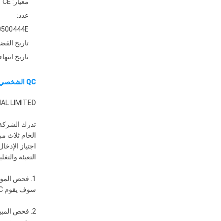
معيار: CE
عدد:
500444E
تاريخ القضية: 2020-
تاريخ انتهاء
QC الشخصي
AL LIMITED
الخام ثلاث مر
اجتياز الإدخال
التعبئة والتغليف ال
1. فحص المواد الخام:
سوف يقوم QC والمهندسون بإجراء فحص صارم للمواد الخام خطوة بخطوة لضمان جودة المنتج.
2. فحص المبيعات: