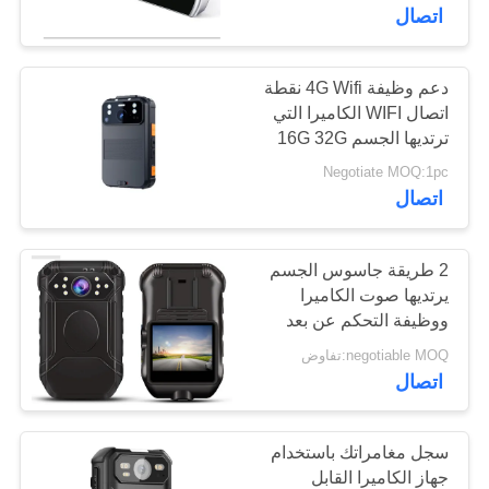
جولة
اتصال
في
المصنع
دعم وظيفة 4G Wifi نقطة
137
اتصال WIFI الكاميرا التي
كاميرا 4G تلبس
ترتديها الجسم 16G 32G
مراقبة
64G 128G 256G 512G
Negotiate MOQ:1pc
الجسم
الجودة
التخزين 140 درجة زاوية
اتصال
عرض واسعة
اتصل
2 طريقة جاسوس الجسم
بنا
يرتديها صوت الكاميرا
ووظيفة التحكم عن بعد
301
WIFI GPS مدمج في
negotiable MOQ:تفاوض
أخبار
بطاقة TF بسعة 32
اتصال
كاميرا خوذة السلامة
جيجابايت
حالات
سجل مغامراتك باستخدام
جهاز الكاميرا القابل