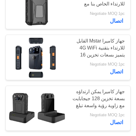
اطلب
للارتداء الخاص بنا مع
مستشعر 2 ميجابكسل
اقتباس
Negotiate MOQ:1pc
وتنسيق ملف فيديو MP4
140
اتصال
خريطة
كاميرات 4G داش
جهاز كاميرا Mstar القابل
الموقع
للارتداء بتقنية 4G WiFi
يتميز بسعات تخزين 16
جيجابايت و 32 جيجابايت و
سياسة
Negotiate MOQ:1pc
64 جيجابايت و 128
اتصال
الخصوصية
جيجابايت و 256 جيجابايت
و 512 جيجابايت مناسب
56
لمهام التفتيش الميداني
جهاز كاميرا يمكن ارتداؤه
بسعة تخزين 128 جيجابايت
4G DVR المحمول
مع زاوية رؤية واسعة تبلغ
140 درجة
Negotiate MOQ:1pc
اتصال