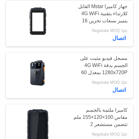
جهاز كاميرا Mstar القابل
للارتداء بتقنية 4G WiFi
124
يتميز بسعات تخزين 16
جيجابايت و 32 جيجابايت و
Negotiate MOQ:1pc
شاحن بطارية DC
64 جيجابايت و 128
اتصال
جيجابايت و 256 جيجابايت
و 512 جيجابايت مناسب
لمهام التفتيش الميداني
مسجل فيديو مثبت على
الجسم بدقة 4G WiFi
1280x720P بمعدل 60
إطارًا في الثانية، مصمم
86
Negotiate MOQ:1pc
للعمل في درجات حرارة
اتصال
تتراوح من ناقص 20 إلى
كاميرا الجسم البالية
زائد 60 درجة مئوية
كاميرا ملثمة بالجسم
مقاس 100×120×155 ملم
تتضمن مستشعر 2
ميجابليكتر ومخرج صوت
Negotiate MOQ:1pc
مكبر الصوت مناسبة لتوثيق