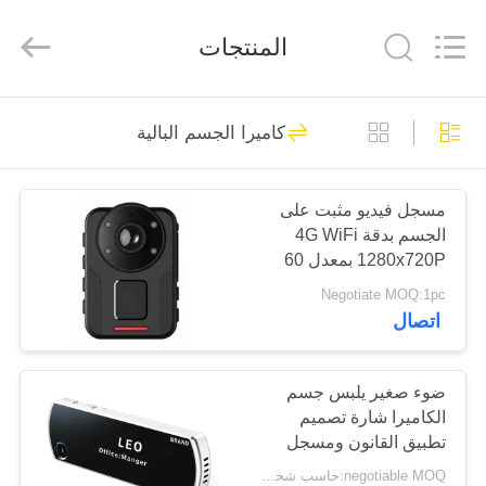
Shenzhen
Ouxiang
Electronic
المنتجات
Co.,
Ltd..
All
Rights
Reserved.
المنزل
186
كاميرا الجسم البالية
الكاميرات التي تلبسها
المنتجات
الشرطة
مسجل فيديو مثبت على
الجسم بدقة 4G WiFi
فيديوهات
1280x720P بمعدل 60
إطارًا في الثانية، مصمم
Negotiate MOQ:1pc
للعمل في درجات حرارة
برنامج
اتصال
تتراوح من ناقص 20 إلى
117
VR
زائد 60 درجة مئوية
ضوء صغير يلبس جسم
كاميرات هيئة الشرطة
الكاميرا شارة تصميم
حولنا
تطبيق القانون ومسجل
فيديو قابل للتخصيص
negotiable MOQ:حاسب شخصي 1