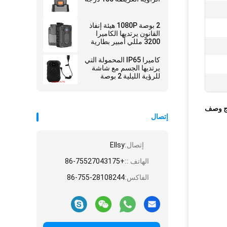
2 بوصة 1080P هيئة إنفاذ
القانون يرتديها الكاميرا
3200 مللي أمبير بطارية
حارس الأمن GPS
كاميرا IP65 المحمولة التي
يرتديها الجسم مع شاشة
للرؤية الليلية 2 بوصة
للشرطة
ج وصف
إتصال
إتصال:
Ellsy
الهاتف ::
+86-75527043175
الفاكس:
86-755-28108244