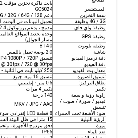
بايت ذاكرة تخزين مؤقت L2 موحدة
المستشعر
GC5024
سعة التخزين
دعم 16G / 32G / 64G / 128 (مع بطاقة TF 32GB القياسية)
4G / 3G وظيفة
تحميل البيانات في الوقت ا
وظيفة واي فاي
مدمج ، يدعم بروتوكول 802.11b / g / 2.4 جيجا هرتز
وظيفة GPS
مسار الجوال)
وظيفة بلوتوث
BT4.0
شاشة
2.0 بوصة تعمل باللمس
دقة ترميز الفيديو
تنسيق MP4 1080P / 720P
دقة الفيديو
@ 30fps / 720 @ 30fps ،
معدل بت الفيديو
256 كيلو بايت في الثانية - 8 ميجا بايت في الثانية
تنسيق الصورة
تنسيق 16 ميغا جبيغ
نطاق التركيز:
0.5 متر - إنفينيتي
تكبير
تكبير 4 مرات
زاوية رؤية واسعة
140 درجة
فيديو / صورة / صوت /
MKV / JPG / AAC
تنسيق
ضوء الأشعة تحت الحمراء
8 قطعة LED إنفرادي ضوء مدمج
الرؤية الليلية
15 مترا في ظل البيئة السوداء
ميزة
دفق مزدوج للأجهزة ، وتحميل
ضد للماء
IP65
انخفاض الارتفاع
2 متر من إسقاط المعدن العاري والجسم والبيانات غير معطوب