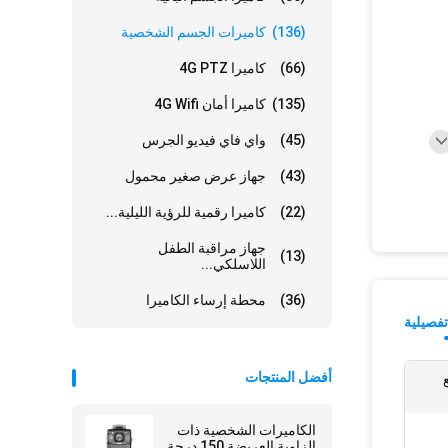
(136)
كاميرات الجسم الشخصية
(66)
كاميرا 4G PTZ
(135)
كاميرا أمان 4G Wifi
(45)
واي فاي فيديو الجرس
(43)
جهاز عرض صغير محمول
(22)
كاميرا رقمية للرؤية الليلية...
جهاز مراقبة الطفل
(13)
اللاسلكي...
(36)
محطة إرساء الكاميرا
فصيلية
أفضل المنتجات
16 (مع
الكاميرات الشخصية ذات
الزاوية العريضة 150 درجة