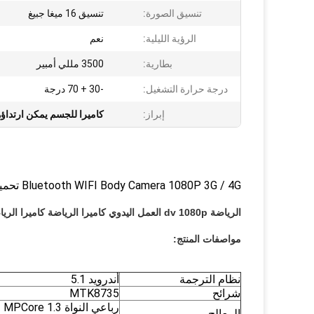
تنسيق الصورة:
تنسيق 16 ميغا جبيغ
الرؤية الليلية:
نعم
بطارية:
3500 مللي أمبير
درجة حرارة التشغيل:
-30 + 70 درجة
إبراز:
كاميرا للجسم يمكن ارتداؤه
Bluetooth WIFI Body Camera 1080P 3G / 4G تحميل البيانات في الوقت الحقيقي
الرياضة dv 1080p العمل اليدوي كاميرا الرياضة كاميرا الرياضة للرؤية الليلية الرياضة الكاميرا
مواصفات المنتج:
نظام الترجمة
أندرويد 5.1
شرائح
MTK8735
المعالج