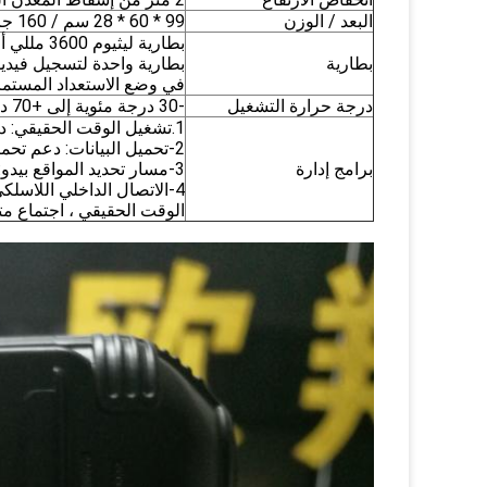
البعد / الوزن
99 * 60 * 28 سم / 160 جرام
بطارية
في وضع الاستعداد المستمر
درجة حرارة التشغيل
-30 درجة مئوية إلى +70 درجة مئوية
1.تشغيل الوقت الحقيقي: دعم بيانات 16 طريقة في الوقت الحقيقي
2-تحميل البيانات: دعم تحميل البيانات D1 720P 1080P H.264
برامج إدارة
3-مسار تحديد المواقع بيدو: دعم لعرض المسار المتحرك
الوقت الحقيقي ، اجتماع م