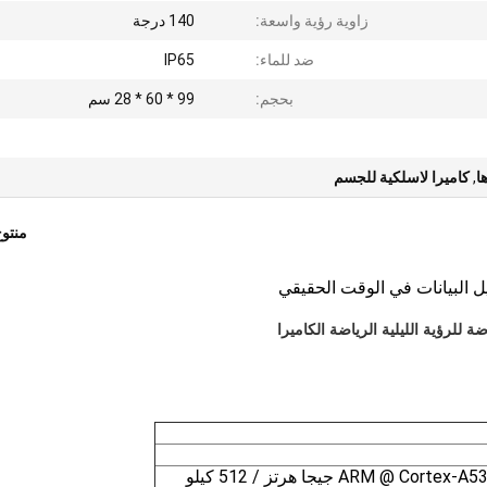
زاوية رؤية واسعة:
140 درجة
ضد للماء:
IP65
بحجم:
99 * 60 * 28 سم
ا
,
كاميرا لاسلكية للجسم
منتو
رباعي النواة ARM @ Cortex-A53 MPCore 1.3 جيجا هرتز / 512 كيلو