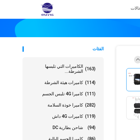
الات
الفئات
الكاميرات التي تلبسها
(163)
الشرطة...
(114)
كاميرات هيئة الشرطة
(111)
كاميرا 4G تلبس الجسم
(282)
كاميرا خوذة السلامة
(119)
كاميرات 4G داش
(94)
شاحن بطارية DC
(86)
كاميرا الجسم البالية