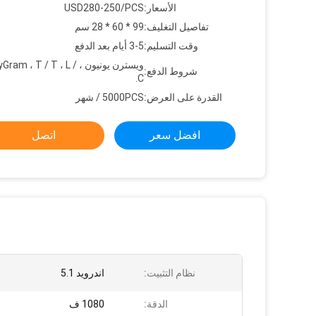
الأسعار:
USD280-250/PCS
تفاصيل التغليف:
99 * 60 * 28 سم
وقت التسليم:
3-5 أيام بعد الدفع
ويسترن يونيون ، m ، T / T ، L
شروط الدفع:
C.
القدرة على العرض:
5000PCS / شهر
افضل سعر
اتصل
نظام التثبيت:
اندرويد 5.1
الدقة:
1080 ف