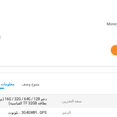
MoneyGra /
منتوج وصف
معلومات ت
دعم G / 32G / 64G / 128
سعة التخزين:
بطاقة TF 32GB القياسية)
الدعم:
3G4GWIFI ، GPS ، بلوتوث