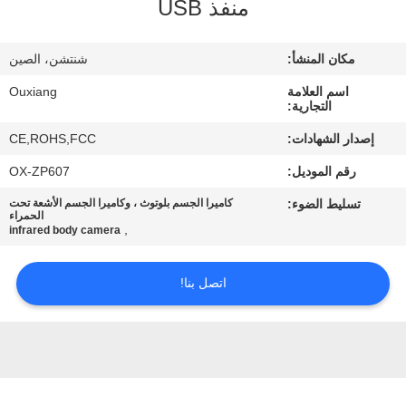
جولة
منفذ USB
في
مكان المنشأ:
شنتشن، الصين
المصنع
اسم العلامة
Ouxiang
التجارية:
مراقبة
إصدار الشهادات:
CE,ROHS,FCC
الجودة
رقم الموديل:
OX-ZP607
تسليط الضوء:
كاميرا الجسم بلوتوث ، وكاميرا الجسم الأشعة تحت
اتصل
الحمراء
,
infrared body camera
بنا
اتصل بنا!
أخبار
حالات