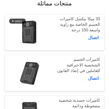
منتجات مماثلة
اطلب
اقتباس
33 ميكا بيكسل كاميرات
الجسم الخاصة مع زاوية
خريطة
واسعة 150 درجة
الموقع
التسجيل
اتصال
سياسة
الخصوصية
كاميرات الجسم
الشخصية الاحترافية
للعاملين في إنفاذ القانون
والأمن
اتصال
كاميرات جسدية شخصية
مضغوطة ودائمة