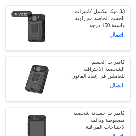
اطلب
33 ميكا بيكسل كاميرات
اقتباس
الجسم الخاصة مع زاوية
واسعة 150 درجة
التسجيل
خريطة
اتصال
الموقع
كاميرات الجسم
سياسة
الشخصية الاحترافية
الخصوصية
للعاملين في إنفاذ القانون
والأمن
اتصال
كاميرات جسدية شخصية
مضغوطة ودائمة
لاحتياجات المراقبة
التجارية