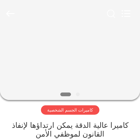
Shenzhen
Ouxiang
Electronic
Co.,
Ltd..
All
Rights
Reserved.
المنزل
المنتجات
فيديوهات
برنامج
VR
كاميرات الجسم الشخصية
حولنا
كاميرا عالية الدقة يمكن ارتداؤها لإنفاذ
القانون لموظفي الأمن