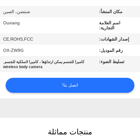
جولة
في
مكان المنشأ:
شنتشن، الصين
المصنع
اسم العلامة
Ouxiang
التجارية:
إصدار الشهادات:
CE,ROHS,FCC
مراقبة
رقم الموديل:
OX-ZW9G
الجودة
تسليط الضوء:
,
كاميرا للجسم يمكن ارتداؤها ، كاميرا لاسلكية للجسم
wireless body camera
اتصل
بنا
اتصل بنا!
أخبار
حالات
منتجات مماثلة