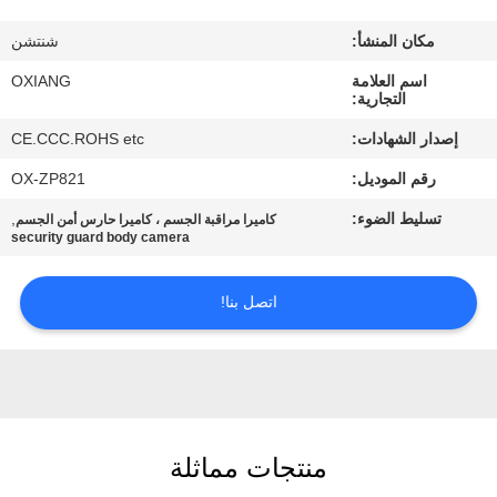
جولة
في
مكان المنشأ:
شنتشن
المصنع
اسم العلامة
OXIANG
التجارية:
إصدار الشهادات:
CE.CCC.ROHS etc
مراقبة
رقم الموديل:
OX-ZP821
الجودة
تسليط الضوء:
,
كاميرا مراقبة الجسم ، كاميرا حارس أمن الجسم
security guard body camera
اتصل
بنا
اتصل بنا!
أخبار
حالات
منتجات مماثلة