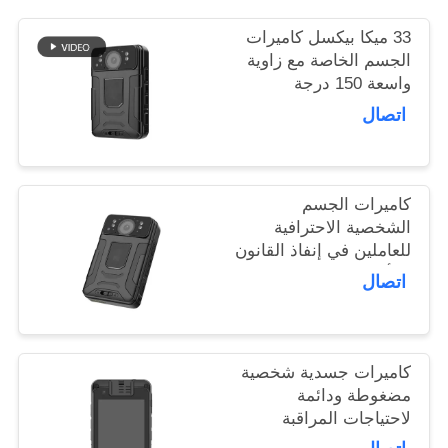
اطلب
33 ميكا بيكسل كاميرات
اقتباس
الجسم الخاصة مع زاوية
واسعة 150 درجة
التسجيل
خريطة
اتصال
الموقع
كاميرات الجسم
سياسة
الشخصية الاحترافية
الخصوصية
للعاملين في إنفاذ القانون
والأمن
اتصال
كاميرات جسدية شخصية
مضغوطة ودائمة
لاحتياجات المراقبة
التجارية