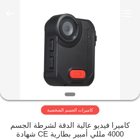
Shenzhen
Ouxiang
Electronic
Co.,
Ltd..
All
Rights
Reserved.
المنزل
المنتجات
فيديوهات
برنامج
VR
كاميرات الجسم الشخصية
حولنا
كاميرا فيديو عالية الدقة لشرطة الجسم
4000 مللي أمبير بطارية CE شهادة