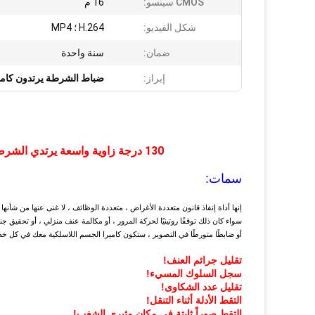
CMOS سينسو:
16 م
شكل الفيديو:
H.264 ؛ MP4
ضمان:
سنة واحدة
إبراز:
ضباط الشرطة يرتدون كام
130 درجة زاوية واسعة يرتدي الشرطة DVR مع شاشة 2 بوصة ورؤية ليلية بالأشعة تحت الحمراء
سمات:
إنها أداة إنفاذ قانون متعددة الأغراض ، متعددة الوظائف ، لا غنى عنها من شأنه
سواء كان ذلك توقفًا روتينيًا لحركة المرور ، أو مكالمة عنف منزلي ، أو تحقيق جن
أو ضابطًا متورطًا في التصوير ، ستكون كاميرا الجسم اللاسلكية معك في كل 
تقليل جرائم العنف!
سجل السلوك المسيء!
تقليل عدد الشكاوى!
التقط الأدلة أثناء التنقل!
التقط صوراً ثابتة في مكان مثيري الشغب!