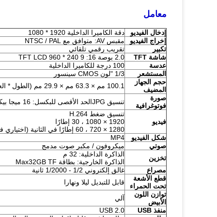
معامل
إدخال الفيديو
دقة الكاميرا الداخلية 1920 * 1080
إخراج الفيديو
مقبس AV: متوافق مع NTSC / PAL
تكبير
تقريب رقمي تلقائي
شاشة TFT
2.0 بوصة 16: 9 TFT LCD 960 * 240
عدسة
100 درجة للكاميرا الداخلية
المستشعر
1/3 "لون CMOS سينسور
حجم الجهاز
100.1 مم × 63.3 مم × 29.9 مم (الطول * العرض * الارتفاع)
المضيف
صورة
تنسيق JPGالحد الأقصى للبكسل: 16 ميجا بيكسل
فوتوغرافية
تنسيق ضغط H.264
فيديو
1920 × 1080 ، 30 إطارًا
1280 × 720 ، 60 إطارًا في الثانية (اختياري في الجهاز المضيف)
شكل الفيديو
MP4
صوتي
ميكروفون / مكبر صوت مدمج
الذاكرة الداخلية: 32 م
تخزين
الذاكرة الخارجية: بطاقة Max32GB TF
مصراع
غالق إلكتروني 1/2 - 1/2000 ثانية
قطع الأشعة
قابل للتبديل ليلا ونهارا
تحت الحمراء
توازن اللون
آلي
الأبيض
منفذ USB
USB 2.0