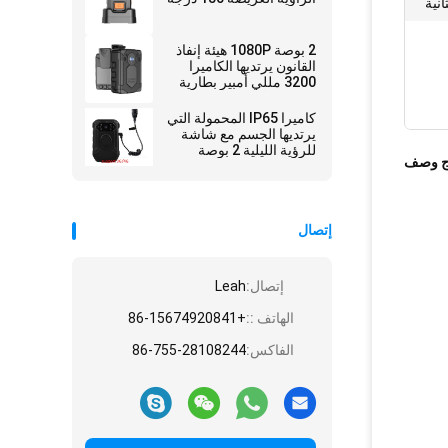
2 بوصة 1080P هيئة إنفاذ
القانون يرتديها الكاميرا
3200 مللي أمبير بطارية
حارس الأمن GPS
كاميرا IP65 المحمولة التي
يرتديها الجسم مع شاشة
للرؤية الليلية 2 بوصة
ج وصف
للشرطة
إتصال
إتصال:
Leah
الهاتف ::
+86-15674920841
الفاكس:
86-755-28108244