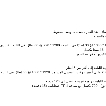
11. بناء في بطارية ليثيوم قابلة لإعادة الشحن ، 3.7 فولت 2800 مللي أمبير ، وقت التسجيل المستمر: 1920