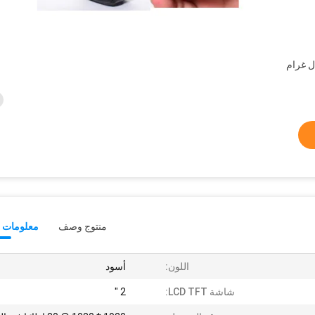
المال غرام
منتوج وصف
معلومات ت
اللون:
أسود
شاشة LCD TFT:
2 "