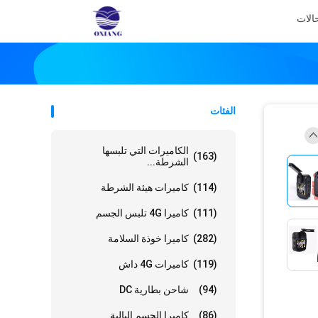
الات
الفئات
الكاميرات التي تلبسها
(163)
الشرطة...
(114)
كاميرات هيئة الشرطة
(111)
كاميرا 4G تلبس الجسم
(282)
كاميرا خوذة السلامة
(119)
كاميرات 4G داش
(94)
شاحن بطارية DC
(86)
كاميرا الجسم البالية