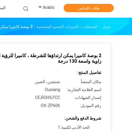
Arabic
الم
طلب اقتباس
منزل
المنتجات
كاميرات الجسم الشخصية
2 بوصة كاميرا يمكن ارتداؤها للشرطة ، كاميرا للرؤية الليلية زاوية واسعة 130 درجة
2 بوصة كاميرا يمكن ارتداؤها للشرطة ، كاميرا للرؤية ال
زاوية واسعة 130 درجة
تفاصيل المنتج:
مكان المنشأ:
شنتشن، الصين
اسم العلامة التجارية:
Ouxiang
إصدار الشهادات:
CE,ROHS,FCC
رقم الموديل:
OX-ZP606
شروط الدفع والشحن:
الحد الأدنى لكمية:
1