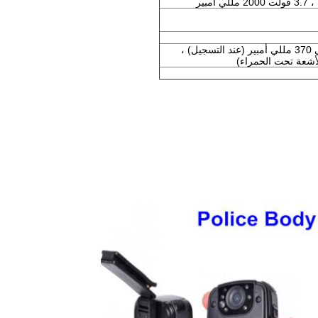
بير
حوالي 270 مللي أمبير (عند التشغيل) ، حوالي 370 مللي أمبير (عند التسجيل) ،