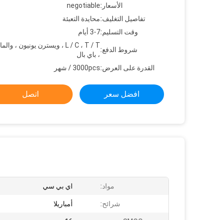
الأسعار:
negotiable
تفاصيل التغليف:
محايدة التعبئة
وقت التسليم:
3-7 أيام
L / C ، T / T ، ويسترن يونيون ، و
شروط الدفع:
، باي بال
القدرة على العرض:
3000pcs / شهر
افضل سعر
اتصل
مواد:
اي بي سي
شرائح:
أمباريلا