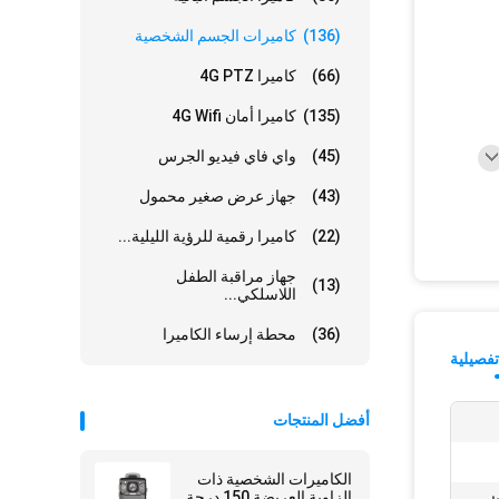
(136)
كاميرات الجسم الشخصية
(66)
كاميرا 4G PTZ
(135)
كاميرا أمان 4G Wifi
(45)
واي فاي فيديو الجرس
(43)
جهاز عرض صغير محمول
(22)
كاميرا رقمية للرؤية الليلية...
جهاز مراقبة الطفل
(13)
اللاسلكي...
(36)
محطة إرساء الكاميرا
فصيلية
أفضل المنتجات
الكاميرات الشخصية ذات
الزاوية العريضة 150 درجة