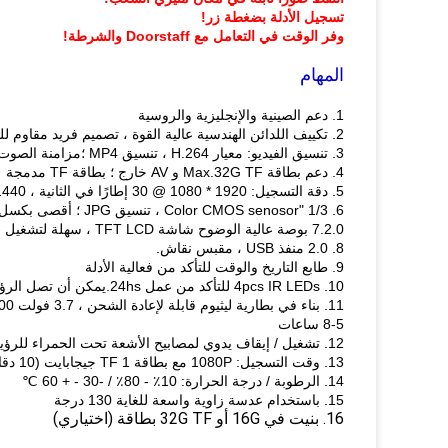
تسجيل الأدلة بضغطة زر!
وفر الوقت في التعامل مع Doorstaff والشرطة!
المهام
1. دعم الصينية والإنجليزية والروسية
2. تكييف اللدائن الهندسية عالية القوة ، تصميم فريد مقاوم للماء ، ضد الغبار ، صدمات وضد السقوط
3. تنسيق الفيديو: معيار H.264 ، تنسيق MP4 ؛مزامنة الصوت والفيديو
4. دعم بطاقة Max.32G TF و AV خارج ؛ بطاقة TF مدمجة
5. دقة التسجيل: 1920 * 1080 @ 30 إطارًا في الثانية ، 1440 * 1080 @ 30 إطارًا في الثانية ، 1280 * 720 @ 60 إطارًا في الثانية (اختياري)
6. 1/3 "Color CMOS senosor ، تنسيق JPG ؛ أقصى بكسل: 16 ميجا بكسل
7.2.0 بوصة عالية الوضوح شاشة TFT LCD ، سهلة لتشغيل الفيديو أو قراءة الصور
8. 2.0 منفذ USB ، مقبس نقاش.
9. طابع التاريخ والوقت للتأكد من فعالية الأدلة
10. 4pcs IR LEDs للتأكد من عمل 24hs.يمكن أن تصل الرؤية الليلية إلى أكثر من 8 أمتار
5-8 ساعات
12. تشغيل / إيقاف يدوي لمصابيح الأشعة تحت الحمراء للرؤية الليلية ، زاوية عريضة: تصل إلى 120 درجة
13. وقت التسجيل: 1080P مع بطاقة TF 1 جيجابايت (10 دقائق) ، 720 بكسل مع بطاقة TF 1 جيجابايت (15 دقيقة)
14. الرطوبة / درجة الحرارة: 10٪ - 80٪ / -30 - + 60 ℃
15. باستخدام عدسة زاوية واسعة للغاية 130 درجة
16. بنيت في 16G أو 32G TF بطاقة (اختياري)