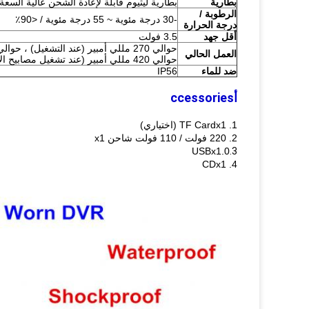
بطارية
بطارية ليثيوم قابلة لإعادة الشحن عالية السعة ، 3.7 فولت 2000 مللي أم
الرطوبة /
-30 درجة مئوية ~ 55 درجة مئوية / <90٪
درجة الحرارة
أقل جهد
3.5 فولت
العمل الحالي
حوالي 420 مللي أمبير (عند تشغيل مصابيح الأشعة تحت الحمراء)
ضد للماء
IP56
أ
ccessories
1. TF Cardx1 (اختياري)
2. 220 فولت / 110 فولت شاحن x1
USBx1.0
3.
4. CDx1