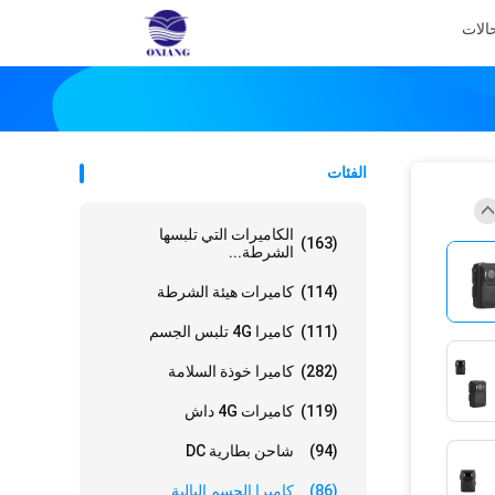
الات
الفئات
الكاميرات التي تلبسها
(163)
الشرطة...
(114)
كاميرات هيئة الشرطة
(111)
كاميرا 4G تلبس الجسم
(282)
كاميرا خوذة السلامة
(119)
كاميرات 4G داش
(94)
شاحن بطارية DC
(86)
كاميرا الجسم البالية