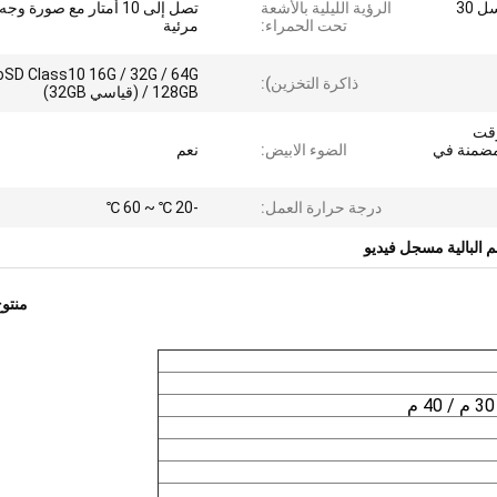
14 ساعة (1280 × 720 بكسل 30
الرؤية الليلية بالأشعة
تصل إلى 10 أمتار مع صورة وجه
تحت الحمراء:
مرئية
oSD Class10 16G / 32G / 64G
ذاكرة التخزين):
/ 128GB (قياسي 32GB)
وقت
خ ، إحداثيات GPS المضمنة في
الضوء الابيض:
نعم
درجة حرارة العمل:
-20 ℃ ~ 60 ℃
 البالية مسجل فيديو
منتو