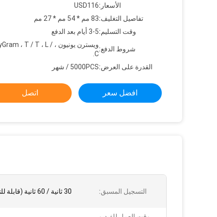
الأسعار:
USD116
تفاصيل التغليف:
83 مم * 54 مم * 27 مم
وقت التسليم:
3-5 أيام بعد الدفع
ويسترن يونيون ، m ، T / T ، L
شروط الدفع:
C.
القدرة على العرض:
5000PCS / شهر
افضل سعر
اتصل
التسجيل المسبق:
30 ثانية / 60 ثانية (قابلة للتخصيص)
وقت العمل للفيديو