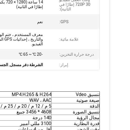
720P 30 إطارًا في
إطارًا في الثانية)
الثانية):
GPS:
نعم
معرف المستخدم ، ختم ال
علامة مائية:
والتاري
الفيديو.
درجة حرارة التخزين:
-20 ℃ ~ 65 ℃
إبراز:
الشرطة دفر مسجل
,
الجسم
تنسيق Vdeo
MP4.H.265 & H.264
صيغة صوتية
WAV ، AAC
الدقة
5 م / 12 م / 20 م / 25 م / 30 م / 40 م
تنسيق الصورة
4608 * 3456 جبيغ
مجال الرؤية
140 درجة
قدرة البطارية
3100 مللي أمبير
وقت الشحن
أقل من 4 ساعات