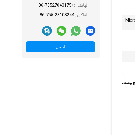
الهاتف ::
+86-75527043175
الفاكس:
86-755-28108244
Micr
اتصل
ج وصف