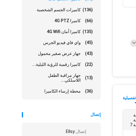
(136)
كاميرات الجسم الشخصية
(66)
كاميرا 4G PTZ
(135)
كاميرا أمان 4G Wifi
(45)
واي فاي فيديو الجرس
(43)
جهاز عرض صغير محمول
(22)
كاميرا رقمية للرؤية الليلية...
جهاز مراقبة الطفل
(13)
اللاسلكي...
(36)
محطة إرساء الكاميرا
فصيلية
إتصال
نية
نية
إتصال:
Ellsy