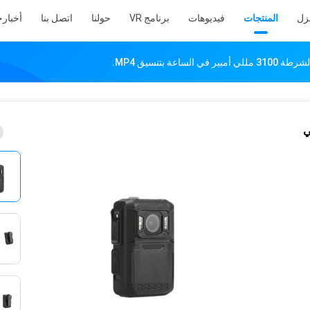
نزل
المنتجات
فيديوهات
برنامج VR
حولنا
اتصل بنا
أخبار
ح
اعة بتنسيق MP4.
ر في