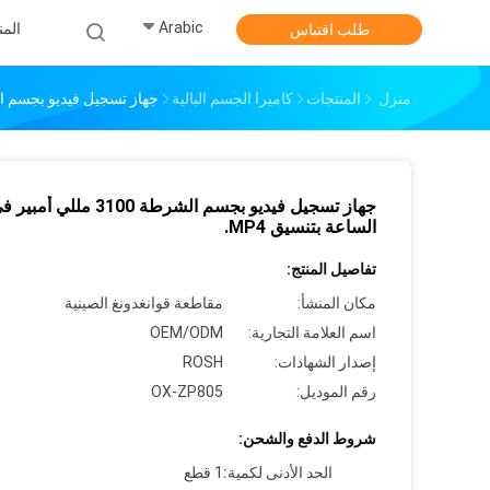
Arabic
الم
طلب اقتباس
منزل
المنتجات
كاميرا الجسم البالية
جهاز تسجيل فيديو بجسم الشرطة 3100 مللي أمبير في الس
جهاز تسجيل فيديو بجسم الشرطة 3100 مللي أمبي
الساعة بتنسيق MP4.
تفاصيل المنتج:
مكان المنشأ:
مقاطعة قوانغدونغ الصينية
اسم العلامة التجارية:
OEM/ODM
إصدار الشهادات:
ROSH
رقم الموديل:
OX-ZP805
شروط الدفع والشحن:
الحد الأدنى لكمية:
1 قطع