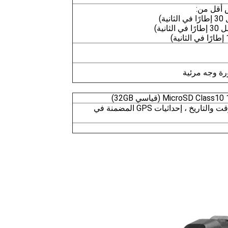
 أقل من:
MicroSD C (قياسي 32GB)
معرف المستخدم ، ختم الوقت والتاريخ ، إحداثيات GPS المضمنة في