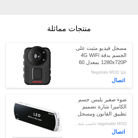
أخبار
حالات
منتجات مماثلة
اطلب
مسجل فيديو مثبت على
الجسم بدقة 4G WiFi
اقتباس
1280x720P بمعدل 60
إطارًا في الثانية، مصمم
Negotiate MOQ:1pc
للعمل في درجات حرارة
اتصال
خريطة
تتراوح من ناقص 20 إلى
زائد 60 درجة مئوية
الموقع
ضوء صغير يلبس جسم
الكاميرا شارة تصميم
تطبيق القانون ومسجل
سياسة
فيديو قابل للتخصيص
negotiable MOQ:حاسب شخصي 1
الخصوصية
اتصال