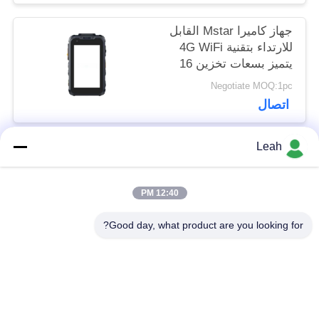
جهاز كاميرا Mstar القابل
للارتداء بتقنية 4G WiFi
يتميز بسعات تخزين 16
جيجابايت و 32 جيجابايت
Negotiate MOQ:1pc
و 64 جيجابايت و 128
اتصال
جيجابايت و 256
جيجابايت و 512
جيجابايت مناسب لمهام
Leah
التفتيش الميداني
فئات شعبية
جميع
12:40 PM
الكاميرات التي تلبسها
Good day, what product are you looking for?
كاميرات هيئة الشرطة
الشرطة
كاميرا 4G تلبس
كاميرا خوذة السلامة
الجسم