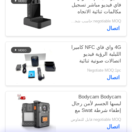
اطلب
فاي فيديو مباشر تسجيل
مكالمات ثنائية الاتجاه
اقتباس
لجنود الجيش وشرطة
negotiable MOQ:حاسب شخصي 1
القتال
اتصال
خريطة
الموقع
4G واي فاي NFC كاميرا
الليلية الرؤية فيديو
اتصالات صوتية ثنائية
سياسة
الاتجاه
الخصوصية
Negotiate MOQ:1pc
اتصال
Bodycam Bodycam
لبسها الجسم لأمن رجال
إطفاء شرطة Swat مع
إدارة برامج VMS
negotiable MOQ:قابل للتفاوض
اتصال