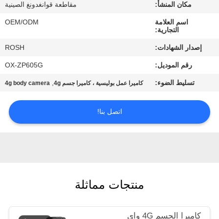
جولة
مكان المنشأ:
مقاطعة قوانغدونغ الصينية
في
اسم العلامة
OEM/ODM
التجارية:
المصنع
إصدار الشهادات:
ROSH
رقم الموديل:
OX-ZP605G
مراقبة
الجودة
تسليط الضوء:
,
كاميرا عمل بوليسية ، كاميرا جسم 4g
4g body camera
اتصل بنا!
اتصل
بنا
أخبار
منتجات مماثلة
حالات
كاميرا الجسم 4G واي