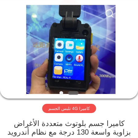
Shenzhen
Ouxiang
Electronic
Co.,
Ltd..
All
Rights
Reserved.
المنزل
المنتجات
فيديوهات
برنامج
VR
كاميرا 4G تلبس الجسم
حولنا
كاميرا جسم بلوتوث متعددة الأغراض
بزاوية واسعة 130 درجة مع نظام أندرويد