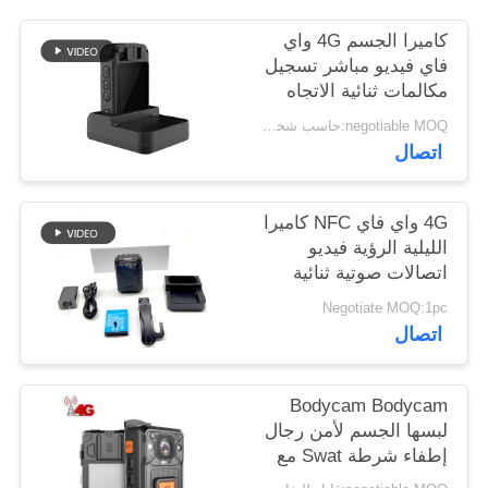
اطلب
كاميرا الجسم 4G واي
اقتباس
فاي فيديو مباشر تسجيل
مكالمات ثنائية الاتجاه
لجنود الجيش وشرطة
خريطة
negotiable MOQ:حاسب شخصي 1
القتال
اتصال
الموقع
4G واي فاي NFC كاميرا
سياسة
الليلية الرؤية فيديو
الخصوصية
اتصالات صوتية ثنائية
الاتجاه
Negotiate MOQ:1pc
اتصال
Bodycam Bodycam
لبسها الجسم لأمن رجال
إطفاء شرطة Swat مع
إدارة برامج VMS