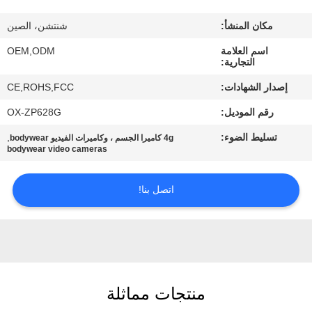
جولة
في
مكان المنشأ:
شنتشن، الصين
المصنع
اسم العلامة
OEM,ODM
التجارية:
إصدار الشهادات:
CE,ROHS,FCC
مراقبة
رقم الموديل:
OX-ZP628G
الجودة
تسليط الضوء:
,
4g كاميرا الجسم ، وكاميرات الفيديو bodywear
bodywear video cameras
اتصل
بنا
اتصل بنا!
أخبار
حالات
منتجات مماثلة