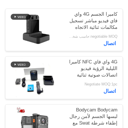
اطلب
اقتباس
كاميرا الجسم 4G واي
فاي فيديو مباشر تسجيل
مكالمات ثنائية الاتجاه
خريطة
لجنود الجيش وشرطة
negotiable MOQ:حاسب شخصي 1
القتال
الموقع
اتصال
سياسة
4G واي فاي NFC كاميرا
الليلية الرؤية فيديو
الخصوصية
اتصالات صوتية ثنائية
الاتجاه
Negotiate MOQ:1pc
اتصال
Bodycam Bodycam
لبسها الجسم لأمن رجال
إطفاء شرطة Swat مع