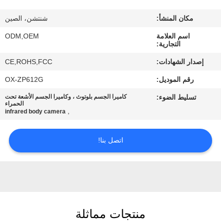
جولة
في
مكان المنشأ:
شنتشن، الصين
المصنع
اسم العلامة
ODM,OEM
التجارية:
إصدار الشهادات:
CE,ROHS,FCC
مراقبة
رقم الموديل:
OX-ZP612G
الجودة
تسليط الضوء:
كاميرا الجسم بلوتوث ، وكاميرا الجسم الأشعة تحت
الحمراء
,
infrared body camera
اتصل
بنا
اتصل بنا!
أخبار
حالات
منتجات مماثلة