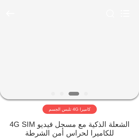
Shenzhen
Ouxiang
Electronic
Co.,
Ltd..
All
Rights
Reserved.
المنزل
المنتجات
فيديوهات
برنامج
VR
كاميرا 4G تلبس الجسم
حولنا
الشعلة الذكية مع مسجل فيديو 4G SIM
للكاميرا لحراس أمن الشرطة