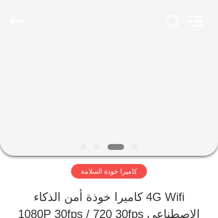
2026
Shenzhen
Ouxiang
Electronic
Co.,
Ltd..
المنزل
All
Rights
Reserved.
المنتجات
فيديوهات
برنامج
كاميرا خوذة السلامة
VR
4G Wifi كاميرا خوذة أمن الذكاء
الاصطناعي 1080P 30fps / 720 30fps
حولنا