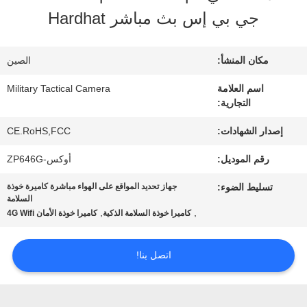
جي بي إس بث مباشر Hardhat
جولة
مكان المنشأ:
الصين
في
اسم العلامة
Military Tactical Camera
المصنع
التجارية:
إصدار الشهادات:
CE.RoHS,FCC
مراقبة
رقم الموديل:
أوكس-ZP646G
الجودة
تسليط الضوء:
جهاز تحديد المواقع على الهواء مباشرة كاميرة خوذة
السلامة
,
,
كاميرا خوذة السلامة الذكية
كاميرا خوذة الأمان 4G Wifi
اتصل
اتصل بنا!
بنا