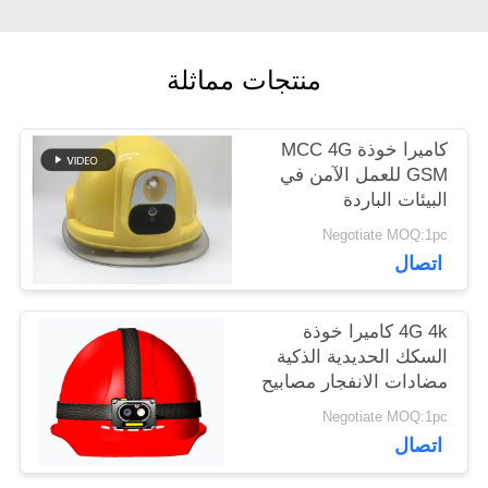
أخبار
منتجات مماثلة
حالات
كاميرا خوذة MCC 4G
اطلب
GSM للعمل الآمن في
البيئات الباردة
اقتباس
Negotiate MOQ:1pc
اتصال
خريطة
4G 4k كاميرا خوذة
الموقع
السكك الحديدية الذكية
مضادات الانفجار مصابيح
LED مع كاميرا مضادة
سياسة
Negotiate MOQ:1pc
للاهتزاز
اتصال
الخصوصية