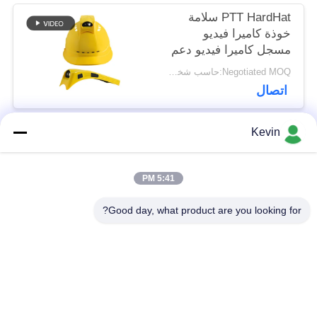
PTT HardHat سلامة
خوذة كاميرا فيديو
مسجل كاميرا فيديو دعم
4G WIFI
Negotiated MOQ:حاسب شخصي 1
اتصال
Kevin
فئات شعبية
جميع
5:41 PM
الكاميرات التي تلبسها
Good day, what product are you looking for?
كاميرات هيئة الشرطة
الشرطة
كاميرا 4G تلبس
كاميرا خوذة السلامة
الجسم