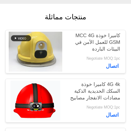
أخبار
منتجات مماثلة
حالات
كاميرا خوذة MCC 4G
GSM للعمل الآمن في
اطلب
البيئات الباردة
اقتباس
Negotiate MOQ:1pc
اتصال
خريطة
4G 4k كاميرا خوذة
الموقع
السكك الحديدية الذكية
مضادات الانفجار مصابيح
LED مع كاميرا مضادة
Negotiate MOQ:1pc
للاهتزاز
سياسة
اتصال
الخصوصية