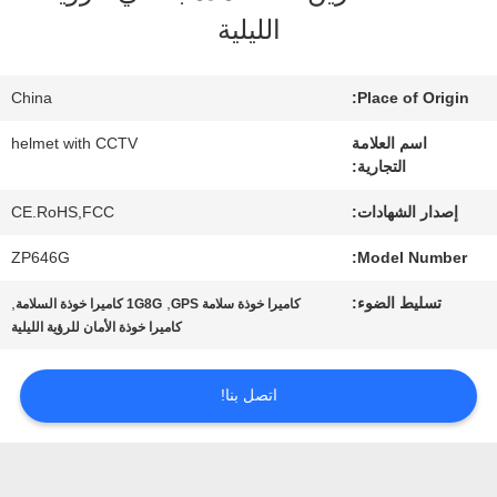
الليلية
جولة
China
Place of Origin:
في
اسم العلامة
helmet with CCTV
المصنع
التجارية:
إصدار الشهادات:
CE.RoHS,FCC
مراقبة
ZP646G
Model Number:
الجودة
تسليط الضوء:
,
,
كاميرا خوذة سلامة GPS
1G8G كاميرا خوذة السلامة
كاميرا خوذة الأمان للرؤية الليلية
اتصل
اتصل بنا!
بنا