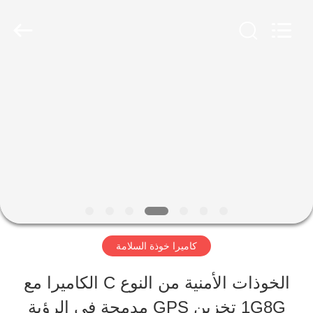
2026
Shenzhen
Ouxiang
Electronic
Co.,
Ltd..
المنزل
All
Rights
Reserved.
المنتجات
فيديوهات
برنامج
كاميرا خوذة السلامة
VR
الخوذات الأمنية من النوع C الكاميرا مع
1G8G تخزين GPS مدمجة في الرؤية
حولنا