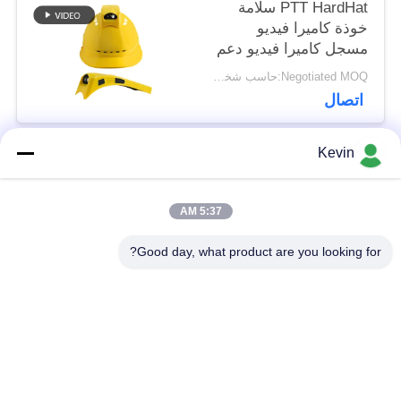
PTT HardHat سلامة
خوذة كاميرا فيديو
مسجل كاميرا فيديو دعم
4G WIFI
Negotiated MOQ:حاسب شخصي 1
اتصال
Kevin
فئات شعبية
جميع
5:37 AM
الكاميرات التي تلبسها
Good day, what product are you looking for?
كاميرات هيئة الشرطة
الشرطة
كاميرا 4G تلبس
كاميرا خوذة السلامة
الجسم
كاميرات 4G داش
4G DVR المحمول