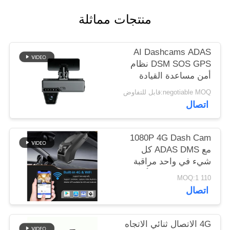
اطلب
منتجات مماثلة
اقتباس
AI Dashcams ADAS
خريطة
DSM SOS GPS نظام
الموقع
أمن مساعدة القيادة
المتقدمة
negotiable MOQ:قابل للتفاوض
اتصال
سياسة
الخصوصية
1080P 4G Dash Cam
مع ADAS DMS كل
شيء في واحد مراقبة
المواقف لإدارة الأسطول
110 MOQ:1
اتصال
4G الاتصال ثنائي الاتجاه