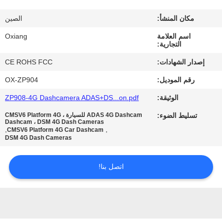
جولة
في
مكان المنشأ:
الصين
المصنع
اسم العلامة
Oxiang
التجارية:
إصدار الشهادات:
CE ROHS FCC
مراقبة
رقم الموديل:
OX-ZP904
الجودة
الوثيقة:
ZP908-4G Dashcamera ADAS+DS...on.pdf
اتصل
تسليط الضوء:
ADAS 4G Dashcam للسيارة ، CMSV6 Platform 4G
Dashcam ، DSM 4G Dash Cameras
,
,
CMSV6 Platform 4G Car Dashcam
بنا
DSM 4G Dash Cameras
أخبار
اتصل بنا!
حالات