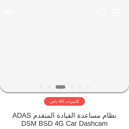
Shenzhen
Ouxiang
Electronic
Co.,
Ltd..
All
Rights
Reserved.
المنزل
المنتجات
فيديوهات
برنامج
VR
كاميرات 4G داش
حولنا
نظام مساعدة القيادة المتقدم ADAS
DSM BSD 4G Car Dashcam