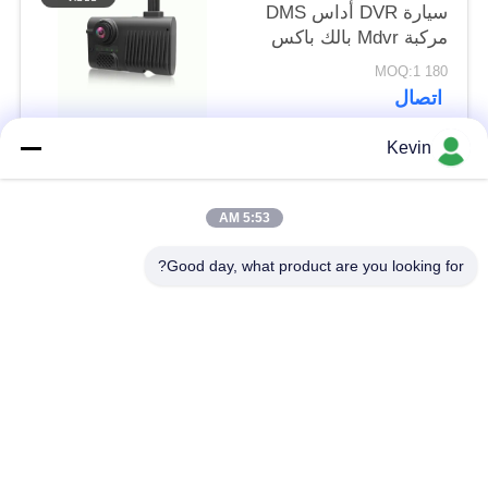
سيارة DVR أداس DMS
مركبة Mdvr بالك باكس
180 MOQ:1
اتصال
Kevin
فئات شعبية
جميع
5:53 AM
الكاميرات التي تلبسها
Good day, what product are you looking for?
كاميرات هيئة الشرطة
الشرطة
كاميرا 4G تلبس
كاميرا خوذة السلامة
الجسم
كاميرات 4G داش
4G DVR المحمول