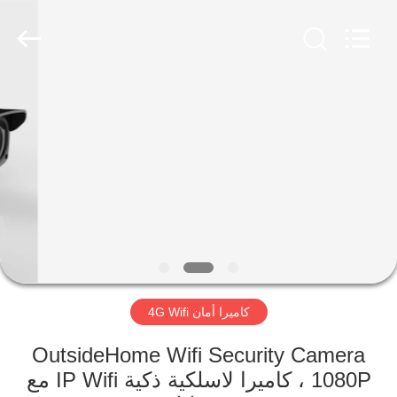
Shenzhen
Ouxiang
Electronic
Co.,
Ltd..
All
Rights
Reserved.
المنزل
المنتجات
فيديوهات
برنامج
VR
كاميرا أمان 4G Wifi
حولنا
OutsideHome Wifi Security Camera
1080P ، كاميرا لاسلكية ذكية IP Wifi مع