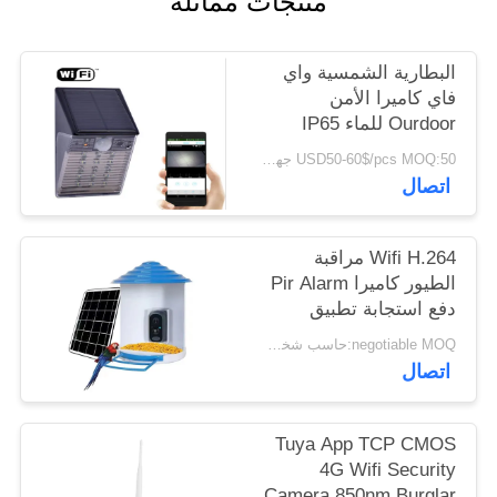
منتجات مماثلة
اطلب
اقتباس
البطارية الشمسية واي
فاي كاميرا الأمن
خريطة
Ourdoor للماء IP65
المخفية نوع CCTV IP
الموقع
USD50-60$/pcs MOQ:50 جهاز كمبيوتر شخصى
الخفيفة
اتصال
سياسة
Wifi H.264 مراقبة
الخصوصية
الطيور كاميرا Pir Alarm
دفع استجابة تطبيق
الهاتف المحمول في
negotiable MOQ:حاسب شخصي 1
الوقت المناسب
اتصال
Tuya App TCP CMOS
4G Wifi Security
Camera 850nm Burglar