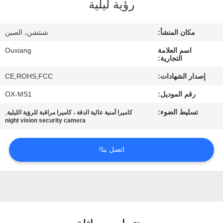
جولة
رؤية ليلية
في
مكان المنشأ:
شنتشن، الصين
المصنع
اسم العلامة
Ouxiang
التجارية:
مراقبة
إصدار الشهادات:
CE,ROHS,FCC
الجودة
رقم الموديل:
OX-MS1
تسليط الضوء:
,
كاميرا أمنية عالية الدقة ، كاميرا مراقبة للرؤية الليلية
اتصل
night vision security camera
بنا
اتصل بنا!
أخبار
حالات