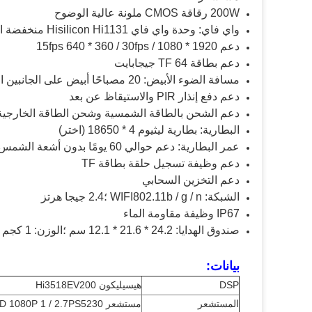
200W رقاقة CMOS ملونة عالية الوضوح
واي فاي: وحدة واي فاي Hisilicon Hi1131 منخفضة استهلاك الطاقة
دعم 1920 * 1080 / 15fps 640 * 360 / 30fps
دعم بطاقة TF 64 جيجابايت
مسافة الضوء الأبيض: 20 مصباحًا أبيض على الجانبين الأيسر والأيمن ، مسافة الإضاءة الفعالة حوالي 10 أمتار
دعم دفع إنذار PIR والاستيقاظ عن بعد
دعم الشحن بالطاقة الشمسية وشحن الطاقة الخارجية
البطارية: بطارية ليثيوم 4 * 18650 (اختر)
عمر البطارية: دعم حوالي 60 يومًا بدون أشعة الشمس
دعم وظيفة تسجيل حلقة بطاقة TF
دعم التخزين السحابي
الشبكة: WIFI802.11b / g / n ؛2.4 جيجا هرتز
IP67 وظيفة مقاومة الماء
صندوق الهدايا: 24.2 * 21.6 * 12.1 سم ؛الوزن: 1 كجم / مجموعة
بيانات:
DSP
هيسيليكون Hi3518EV200
المستشعر
مستشعر COMS FHD 1080P 1 / 2.7PS5230