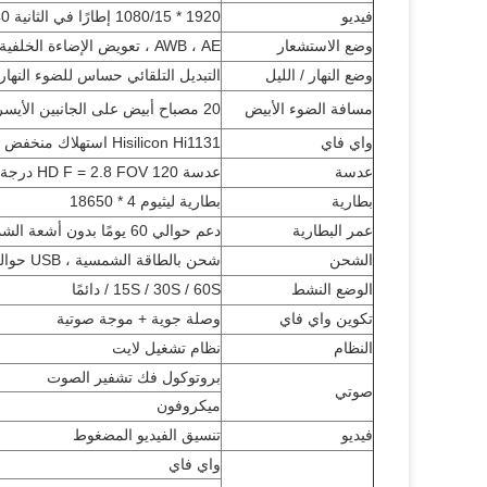
فيديو
1920 * 1080/15 إطارًا في الثانية 640 * 360/30 إطارًا في الثانية
وضع الاستشعار
AWB ، AE ، تعويض الإضاءة الخلفية التلقائي ، ديناميكي رقمي واسع
وضع النهار / الليل
التبديل التلقائي حساس للضوء النهار 
مسافة الضوء الأبيض
20 مصباح أبيض على الجانبين الأيسر والأيمن ، مسافة الإضاءة الفعالة حوالي 10 أمتار
واي فاي
Hisilicon Hi1131 استهلاك منخفض للطاقة Wi-Fi Moudle
عدسة
عدسة HD F = 2.8 FOV 120 درجة واسعة
بطارية
بطارية ليثيوم 4 * 18650
عمر البطارية
دعم حوالي 60 يومًا بدون أشعة الشمس
الشحن
شحن بالطاقة الشمسية ، USB حوالي 12 ساعة شحن كامل
الوضع النشط
15S / 30S / 60S / دائمًا
تكوين واي فاي
وصلة جوية + موجة صوتية
النظام
نظام تشغيل لايت
بروتوكول فك تشفير الصوت
صوتي
ميكروفون
فيديو
تنسيق الفيديو المضغوط
واي فاي