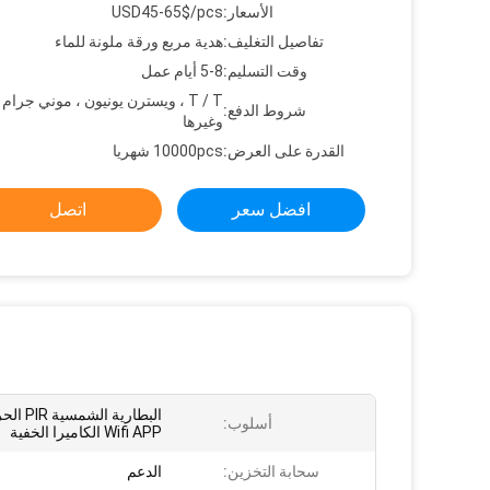
الأسعار:
USD45-65$/pcs
تفاصيل التغليف:
هدية مربع ورقة ملونة للماء
وقت التسليم:
5-8 أيام عمل
شروط الدفع:
وغيرها
القدرة على العرض:
10000pcs شهريا
افضل سعر
اتصل
البطارية ا
أسلوب:
Wifi APP الكاميرا الخفية
سحابة التخزين:
الدعم