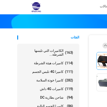
الات
الفئات
الكاميرات التي تلبسها
(163)
الشرطة...
(114)
كاميرات هيئة الشرطة
(111)
كاميرا 4G تلبس الجسم
(282)
كاميرا خوذة السلامة
(119)
كاميرات 4G داش
(94)
شاحن بطارية DC
(86)
كاميرا الجسم البالية