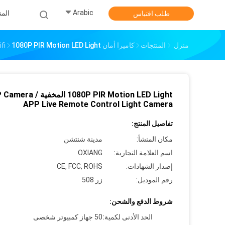
Arabic
الم
طلب اقتباس
منزل
المنتجات
كاميرا أمان 4G Wifi
1080P PIR Motion LED Light المخفية IP Camera / APP Live Remote Control Light Camera
1080P PIR Motion LED Light المخفية amera
APP Live Remote Control Light Camera
تفاصيل المنتج:
مكان المنشأ:
مدينة شنتشن
اسم العلامة التجارية:
OXIANG
إصدار الشهادات:
CE, FCC, ROHS
رقم الموديل:
زر 508
شروط الدفع والشحن:
الحد الأدنى لكمية:
50 جهاز كمبيوتر شخصى