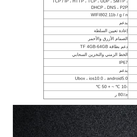
TCP / IP ، HTTP ، TCP ، UDP ، SMTP ،
DHCP ، DNS ، P2P
WIFI802.11b / g / n
يدعم
إعادة تعيين السلطة
الصمام الأزرق والأحمر
دعم بطاقة TF 4GB-64GB
الخط الزمني والتخزين السحابي
IP67
يدعم
Ubox ، ios10.0 ، android5.0
-10 ℃ ~ + 50 ℃
≤80٪ ر