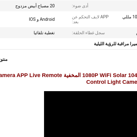
أدى ضوء:
20 مصباح أبيض مزدوج
4 قطع ، بطارية ليثيوم 10400 مللي
APP لايف التحكم عن
Android و IOS
بعد:
سجل غطاء الحلقة:
تغطية تلقائيا
يرا مراقبة للرؤية الليلية
منتو
1080P WiFi Solar 10400mAh Li-Battery PIR Motion LED Light المخفية Live Remote
Control Light Came