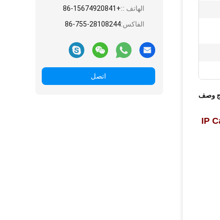
الهاتف ::
+86-15674920841
الفاكس:
86-755-28108244
اتصل
ج وصف
IP Camera APP 