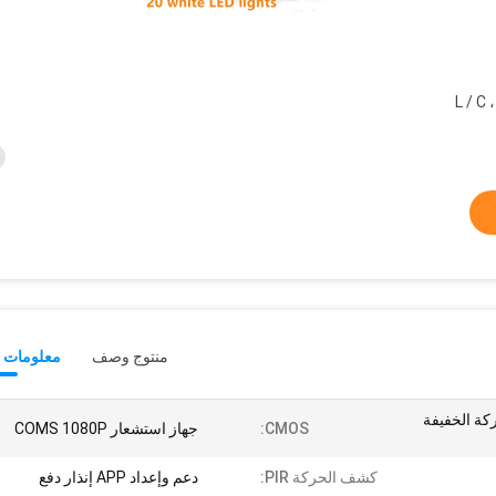
T / T ، ويسترن يونيون ، موني جرام ، L / C
منتوج وصف
معلومات ت
لشمسية PIR الحركة الخفيفة
CMOS:
جهاز استشعار COMS 1080P
كشف الحركة PIR:
دعم وإعداد APP إنذار دفع