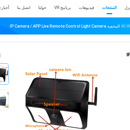
نزل
المنتجات
فيديوهات
برنامج VR
حولنا
اتصل بنا
أخبار
ح
IP C /