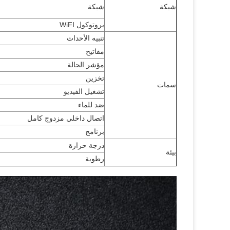
شبكة
شبكة
بروتوكول WiFI
تنبيه الأحداث
مفاتيح
مؤشر الحالة
تخزين
سمات
تشغيل الفيديو
ضد للماء
اتصال داخلي مزدوج كامل
برنامج
درجة حرارة
بيئة
رطوبة