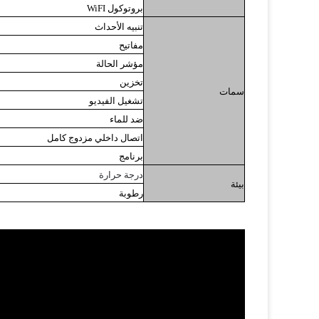
بروتوكول WiFI
تنبيه الأحداث
مفاتيح
مؤشر الحالة
تخزين
سمات
تشغيل الفيديو
ضد للماء
اتصال داخلي مزدوج كامل
برنامج
درجة حرارة
بيئة
رطوبة