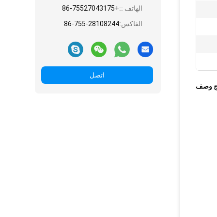
الهاتف ::
+86-75527043175
الفاكس:
86-755-28108244
اتصل
ج وصف