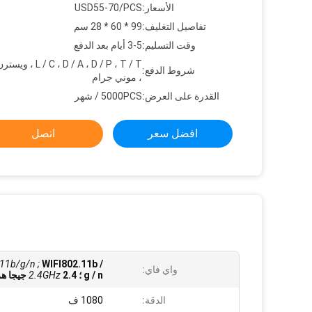
الأسعار:
USD55-70/PCS
تفاصيل التغليف:
99 * 60 * 28 سم
وقت التسليم:
3-5 أيام بعد الدفع
C ، D / A ، D / P ، T / T
شروط الدفع:
، موني جرام
القدرة على العرض:
5000PCS / شهر
افضل سعر
اتصل
11b/g/n ;
WIFI802.11b /
واي فاي:
g / n ؛
2.4 جيجا هرتز
2.4GHz
الدقة:
1080 ف