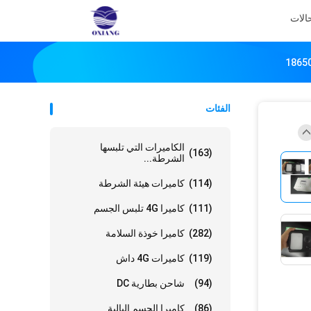
الات
الفئات
الكاميرات التي تلبسها
(163)
الشرطة...
(114)
كاميرات هيئة الشرطة
(111)
كاميرا 4G تلبس الجسم
(282)
كاميرا خوذة السلامة
(119)
كاميرات 4G داش
(94)
شاحن بطارية DC
(86)
كاميرا الجسم البالية