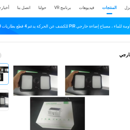
نزل
المنتجات
فيديوهات
برنامج VR
حولنا
اتصل بنا
أخبار
ح
إضاءة خارجي PIR للكشف عن الحركة يدعم 4 قطع بطاريات 18650
خارجي