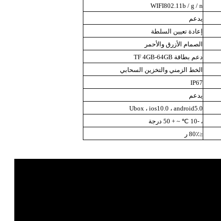
WIFI802.11b / g / n
يدعم
إعادة تعيين السلطة
الصمام الأزرق والأحمر
دعم بطاقة TF 4GB-64GB
الخط الزمني والتخزين السحابي
IP67
يدعم
Ubox ، ios10.0 ، android5.0
، -10 ℃
~ + 50 درجة
≤80٪ ر