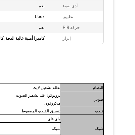
أدى ضوء:
نعم
تطبيق:
Ubox
حركة PIR:
نعم
إبراز:
كاميرا أمنية عالية الدقة
,
كام
النظام
نظام تشغيل لايت
بروتوكول فك تشفير الصوت
صوتي
ميكروفون
فيديو
تنسيق الفيديو المضغوط
واي فاي
شبكة
شبكة