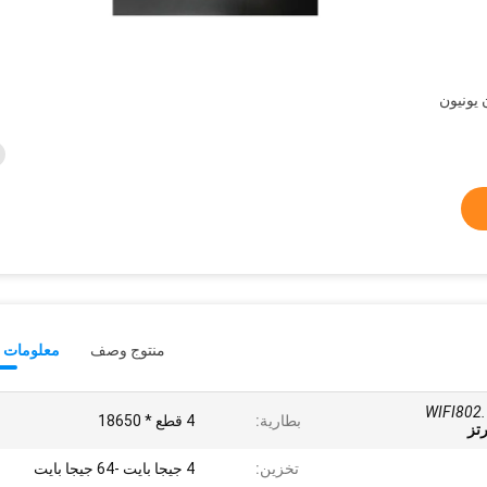
L /  ، ويسترن يونيون
منتوج وصف
معلومات ت
WIFI802.
بطارية:
4 قطع * 18650
تخزين:
4 جيجا بايت -64 جيجا بايت