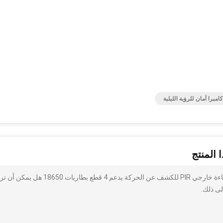
كاميرا أمان للرؤية الليلية
 المنتج
أنا مهتم بذلك كاميرا إضاءة الحديقة المقاومة للماء ، مصباح إضاءة خارجي PIR للكشف عن الحركة يدعم 4 قطع بط
لى ذلك.