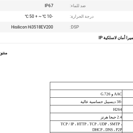
ضد للماء:
IP67
درجة الحرارة:
-10 ℃ ~ + 50 ℃
Hisilicon Hi3518EV200
DSP:
يرا أمان لاسلكية IP
منتو
AAC و G.726
-38 ديسيبل
حساسية عالية
H264
2.4 جيجا هرتز
TCP / IP ، HTTP ، TCP ، UDP ، SMTP ،
DHCP ، DNS ، P2P