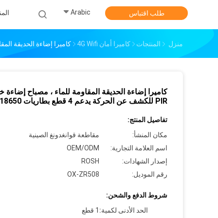
Arabic
الم
طلب اقتباس
منزل
المنتجات
كاميرا أمان 4G Wifi
كاميرا إضاءة الحديقة المقاومة للماء ، مصباح 
كاميرا إضاءة الحديقة المقاومة للماء ، مصباح إضاءة 
PIR للكشف عن الحركة يدعم 4 قطع بطاريات 18650
تفاصيل المنتج:
مكان المنشأ:
مقاطعة قوانغدونغ الصينية
اسم العلامة التجارية:
OEM/ODM
إصدار الشهادات:
ROSH
رقم الموديل:
OX-ZR508
شروط الدفع والشحن:
الحد الأدنى لكمية:
1 قطع