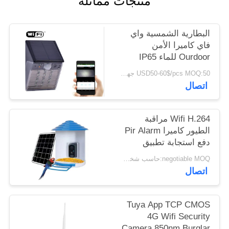
منتجات مماثلة
اطلب
اقتباس
البطارية الشمسية واي
فاي كاميرا الأمن
خريطة
Ourdoor للماء IP65
المخفية نوع CCTV IP
الموقع
USD50-60$/pcs MOQ:50 جهاز كمبيوتر شخصى
الخفيفة
اتصال
سياسة
Wifi H.264 مراقبة
الخصوصية
الطيور كاميرا Pir Alarm
دفع استجابة تطبيق
الهاتف المحمول في
negotiable MOQ:حاسب شخصي 1
الوقت المناسب
اتصال
Tuya App TCP CMOS
4G Wifi Security
Camera 850nm Burglar