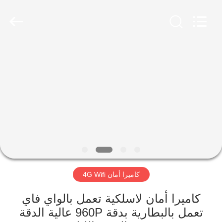
Shenzhen
Ouxiang
Electronic
Co.,
Ltd..
All
Rights
Reserved.
المنزل
المنتجات
فيديوهات
برنامج
VR
كاميرا أمان 4G Wifi
حولنا
كاميرا أمان لاسلكية تعمل بالواي فاي
تعمل بالبطارية بدقة 960P عالية الدقة