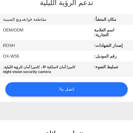
جولة
تدعم الرؤية الليلية
في
مكان المنشأ:
مقاطعة قوانغدونغ الصينية
المصنع
اسم العلامة
OEM/ODM
التجارية:
مراقبة
إصدار الشهادات:
ROSH
الجودة
رقم الموديل:
OX-WS5
تسليط الضوء:
,
كاميرا أمان لاسلكية IP ، كاميرا أمان للرؤية الليلية
اتصل
night vision security camera
بنا
اتصل بنا!
أخبار
حالات