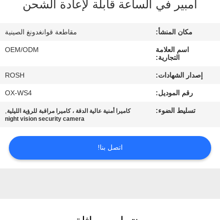
جولة
أمبير في الساعة قابلة لإعادة الشحن
في
مكان المنشأ:
مقاطعة قوانغدونغ الصينية
المصنع
اسم العلامة
OEM/ODM
التجارية:
مراقبة
إصدار الشهادات:
ROSH
الجودة
رقم الموديل:
OX-WS4
تسليط الضوء:
,
كاميرا أمنية عالية الدقة ، كاميرا مراقبة للرؤية الليلية
اتصل
night vision security camera
بنا
اتصل بنا!
أخبار
حالات