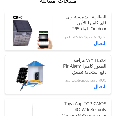
منتجات مماثلة
اطلب
اقتباس
البطارية الشمسية واي
فاي كاميرا الأمن
خريطة
Ourdoor للماء IP65
المخفية نوع CCTV IP
الموقع
USD50-60$/pcs MOQ:50 جهاز كمبيوتر شخصى
الخفيفة
اتصال
سياسة
Wifi H.264 مراقبة
الخصوصية
الطيور كاميرا Pir Alarm
دفع استجابة تطبيق
الهاتف المحمول في
negotiable MOQ:حاسب شخصي 1
الوقت المناسب
اتصال
Tuya App TCP CMOS
4G Wifi Security
Camera 850nm Burglar