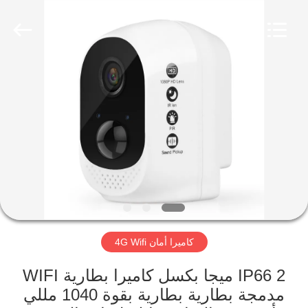
Shenzhen
Ouxiang
Electronic
Co.,
Ltd..
All
Rights
Reserved.
المنزل
المنتجات
فيديوهات
برنامج
VR
كاميرا أمان 4G Wifi
حولنا
IP66 2 ميجا بكسل كاميرا بطارية WIFI
مدمجة بطارية بطارية بقوة 1040 مللي