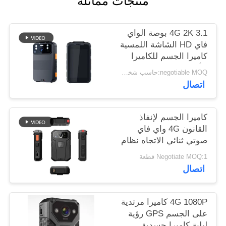
منتجات مماثلة
اطلب
اقتباس
4G 2K 3.1 بوصة الواي
فاي HD الشاشة اللمسية
خريطة
كاميرا الجسم للكاميرا
الأمنية إنفاذ القانون
الموقع
negotiable MOQ:حاسب شخصي 1
اتصال
سياسة
كاميرا الجسم لإنفاذ
الخصوصية
القانون 4G واي فاي
صوتي ثنائي الاتجاه نظام
تحديد المواقع (GPS)
Negotiate MOQ:1 قطعة
فيديو مباشر
اتصال
4G 1080P كاميرا مرتدية
على الجسم GPS رؤية
ليلية كاميرا جسدية