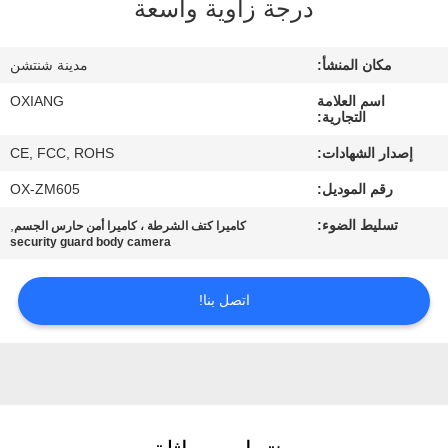
جولة
درجة زاوية واسعة
في
مكان المنشأ:
مدينة شنتشن
المصنع
اسم العلامة
OXIANG
التجارية:
مراقبة
إصدار الشهادات:
CE, FCC, ROHS
الجودة
رقم الموديل:
OX-ZM605
تسليط الضوء:
,
كاميرا كتف الشرطة ، كاميرا أمن حارس الجسم
اتصل
security guard body camera
بنا
اتصل بنا!
أخبار
حالات