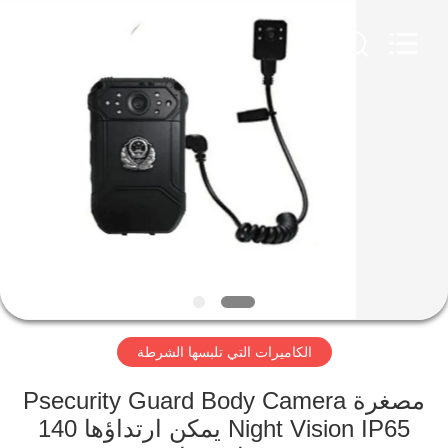
Shenzhen
Ouxiang
Electronic
Co.,
Ltd..
All
Rights
Reserved.
المنزل
المنتجات
فيديوهات
برنامج
VR
الكاميرات التي تلبسها الشرطة
حولنا
مصغرة Psecurity Guard Body Camera
Night Vision IP65 يمكن ارتداؤها 140