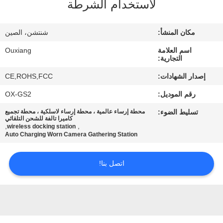
جولة
لاستخدام الشرطة
في
مكان المنشأ:
شنتشن، الصين
المصنع
اسم العلامة
Ouxiang
التجارية:
مراقبة
إصدار الشهادات:
CE,ROHS,FCC
الجودة
رقم الموديل:
OX-GS2
تسليط الضوء:
محطة إرساء عالمية ، محطة إرساء لاسلكية ، محطة تجميع
اتصل
كاميرا تالفة للشحن التلقائي
,
,
wireless docking station
بنا
Auto Charging Worn Camera Gathering Station
اتصل بنا!
أخبار
حالات