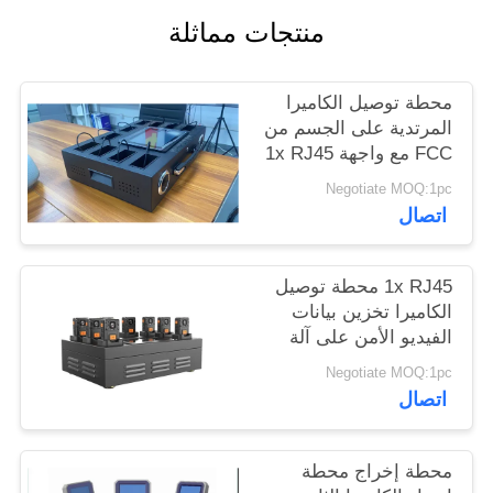
اطلب
منتجات مماثلة
اقتباس
محطة توصيل الكاميرا
خريطة
المرتدية على الجسم من
FCC مع واجهة 1x RJ45
الموقع
1xUSB 3.0
Negotiate MOQ:1pc
اتصال
سياسة
الخصوصية
1x RJ45 محطة توصيل
الكاميرا تخزين بيانات
الفيديو الأمن على آلة
تسجيل الكاميرا الجسدية
Negotiate MOQ:1pc
اتصال
محطة إخراج محطة