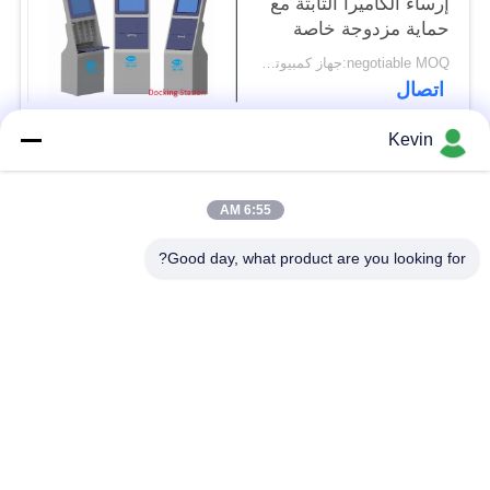
إرساء الكاميرا الثابتة مع
حماية مزدوجة خاصة
negotiable MOQ:جهاز كمبيوتر واحد
اتصال
Kevin
فئات شعبية
جميع
6:55 AM
الكاميرات التي تلبسها
Good day, what product are you looking for?
كاميرات هيئة الشرطة
الشرطة
كاميرا 4G تلبس
كاميرا خوذة السلامة
الجسم
كاميرات 4G داش
4G DVR المحمول